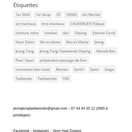
Étiquettes
1er DAN
1er Keup
35
35000
Art Martial
art martiaux
Arts martiaux
CAUDERLIER Thibaut
ceinture noire
combat
dan
Dojang
Etienne Carré
Hans Zohin
Ille et vilaine
Illes et Vilaine
Jeong
Jeong Tong
Jeong Tong Taekwondo Dojang
Mansik Kim
Pass' Sport
préparation passage de Dan
rencontre inter-clubs
Rennes
Sortir!
Sport
Stage
Taekondo
Taekwondo
TKD
jeongtongtaekwondo@gmail.com – 07 44 44 35 12 (SMS à
privilégier)
Facebook
–
Instagram
–
Yeon Hap Dojang