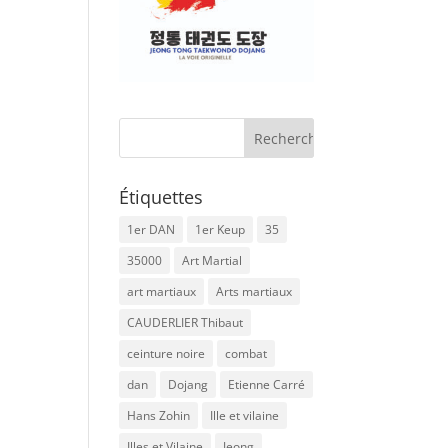
Étiquettes
1er DAN
1er Keup
35
35000
Art Martial
art martiaux
Arts martiaux
CAUDERLIER Thibaut
ceinture noire
combat
dan
Dojang
Etienne Carré
Hans Zohin
Ille et vilaine
Illes et Vilaine
Jeong