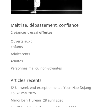
Maitrise, dépassement, confiance
2 séances d’essai
offertes
Ouverts aux :
Enfants
Adolescents
Adultes
Personnes mal ou non-voyantes
Articles récents
🥋 Un week-end exceptionnel au Yeon Hap Dojang
! ✨
20 mai 2026
Merci Ioan Tiurean
28 avril 2026