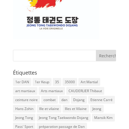
Étiquettes
1er DAN
1er Keup
35
35000
Art Martial
art martiaux
Arts martiaux
CAUDERLIER Thibaut
ceinture noire
combat
dan
Dojang
Etienne Carré
Hans Zohin
Ille et vilaine
Illes et Vilaine
Jeong
Jeong Tong
Jeong Tong Taekwondo Dojang
Mansik Kim
Pass' Sport
préparation passage de Dan