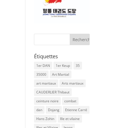
Étiquettes
1er DAN
1er Keup
35
35000
Art Martial
art martiaux
Arts martiaux
CAUDERLIER Thibaut
ceinture noire
combat
dan
Dojang
Etienne Carré
Hans Zohin
Ille et vilaine
Illes et Vilaine
Jeong