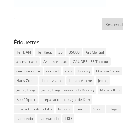
Étiquettes
1er DAN
1er Keup
35
35000
Art Martial
art martiaux
Arts martiaux
CAUDERLIER Thibaut
ceinture noire
combat
dan
Dojang
Etienne Carré
Hans Zohin
Ille et vilaine
Illes et Vilaine
Jeong
Jeong Tong
Jeong Tong Taekwondo Dojang
Mansik Kim
Pass' Sport
préparation passage de Dan
rencontre inter-clubs
Rennes
Sortir!
Sport
Stage
Taekondo
Taekwondo
TKD