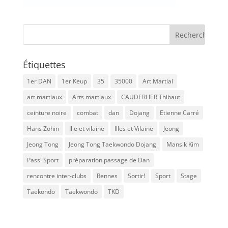
Étiquettes
1er DAN
1er Keup
35
35000
Art Martial
art martiaux
Arts martiaux
CAUDERLIER Thibaut
ceinture noire
combat
dan
Dojang
Etienne Carré
Hans Zohin
Ille et vilaine
Illes et Vilaine
Jeong
Jeong Tong
Jeong Tong Taekwondo Dojang
Mansik Kim
Pass' Sport
préparation passage de Dan
rencontre inter-clubs
Rennes
Sortir!
Sport
Stage
Taekondo
Taekwondo
TKD