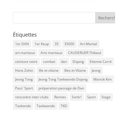
Étiquettes
1er DAN
1er Keup
35
35000
Art Martial
art martiaux
Arts martiaux
CAUDERLIER Thibaut
ceinture noire
combat
dan
Dojang
Etienne Carré
Hans Zohin
Ille et vilaine
Illes et Vilaine
Jeong
Jeong Tong
Jeong Tong Taekwondo Dojang
Mansik Kim
Pass' Sport
préparation passage de Dan
rencontre inter-clubs
Rennes
Sortir!
Sport
Stage
Taekondo
Taekwondo
TKD