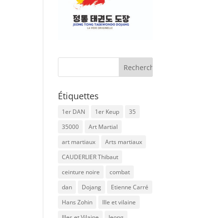
Étiquettes
1er DAN
1er Keup
35
35000
Art Martial
art martiaux
Arts martiaux
CAUDERLIER Thibaut
ceinture noire
combat
dan
Dojang
Etienne Carré
Hans Zohin
Ille et vilaine
Illes et Vilaine
Jeong