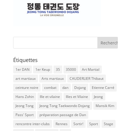
Étiquettes
1er DAN
1er Keup
35
35000
Art Martial
art martiaux
Arts martiaux
CAUDERLIER Thibaut
ceinture noire
combat
dan
Dojang
Etienne Carré
Hans Zohin
Ille et vilaine
Illes et Vilaine
Jeong
Jeong Tong
Jeong Tong Taekwondo Dojang
Mansik Kim
Pass' Sport
préparation passage de Dan
rencontre inter-clubs
Rennes
Sortir!
Sport
Stage