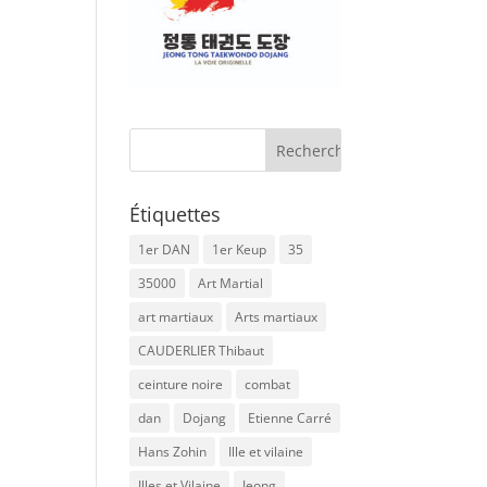
Étiquettes
1er DAN
1er Keup
35
35000
Art Martial
art martiaux
Arts martiaux
CAUDERLIER Thibaut
ceinture noire
combat
dan
Dojang
Etienne Carré
Hans Zohin
Ille et vilaine
Illes et Vilaine
Jeong