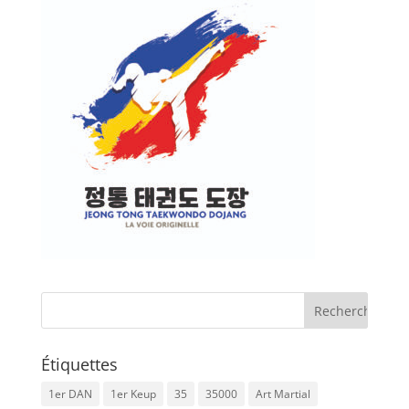
Étiquettes
1er DAN
1er Keup
35
35000
Art Martial