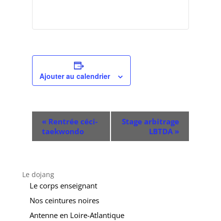
Ajouter au calendrier
Navigation
«
Rentrée céci-
Stage arbitrage
Évènement
taekwondo
LBTDA
»
Le dojang
Le corps enseignant
Nos ceintures noires
Antenne en Loire-Atlantique