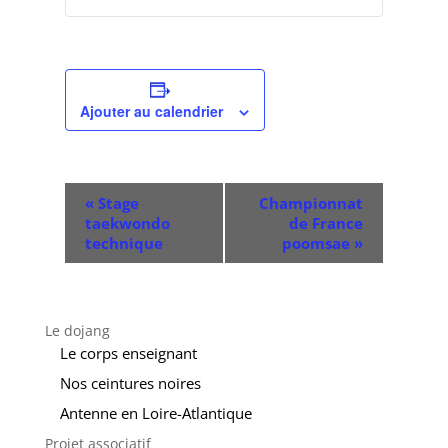
Ajouter au calendrier
Navigation
«
Stage
Championnat
Évènement
taekwondo
de France
technique
poomsae
»
Le dojang
Le corps enseignant
Nos ceintures noires
Antenne en Loire-Atlantique
Projet associatif