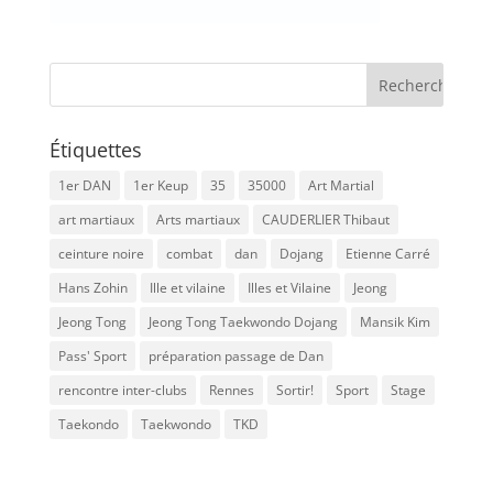
Étiquettes
1er DAN
1er Keup
35
35000
Art Martial
art martiaux
Arts martiaux
CAUDERLIER Thibaut
ceinture noire
combat
dan
Dojang
Etienne Carré
Hans Zohin
Ille et vilaine
Illes et Vilaine
Jeong
Jeong Tong
Jeong Tong Taekwondo Dojang
Mansik Kim
Pass' Sport
préparation passage de Dan
rencontre inter-clubs
Rennes
Sortir!
Sport
Stage
Taekondo
Taekwondo
TKD