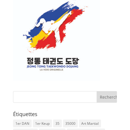
Étiquettes
1er DAN
1er Keup
35
35000
Art Martial