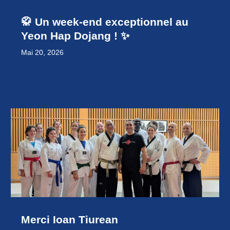
🥋 Un week-end exceptionnel au
Yeon Hap Dojang ! ✨
Mai 20, 2026
Merci Ioan Tiurean