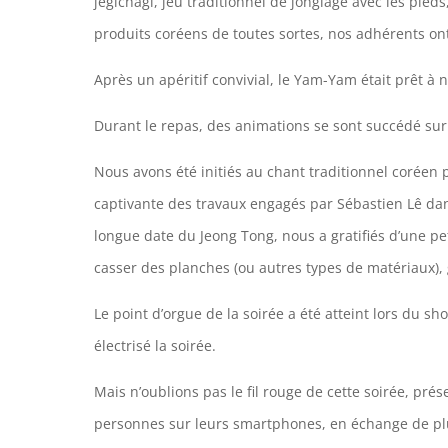
jegichagi, jeu traditionnel de jonglage avec les pied
produits coréens de toutes sortes, nos adhérents ont p
Après un apéritif convivial, le Yam-Yam était prêt à 
Durant le repas, des animations se sont succédé sur l
Nous avons été initiés au chant traditionnel coréen
captivante des travaux engagés par Sébastien Lê dan
longue date du Jeong Tong, nous a gratifiés d’une p
casser des planches (ou autres types de matériaux),
Le point d’orgue de la soirée a été atteint lors du 
électrisé la soirée.
Mais n’oublions pas le fil rouge de cette soirée, pr
personnes sur leurs smartphones, en échange de plu