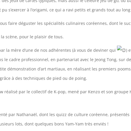
s, des jeux de cartes typiques, mais aussi le célèbre jeu de go, ou
u s’exercer à l’origami, ce qui a ravi petits et grands tout au long 
nous faire déguster les spécialités culinaires coréennes, dont le su
a scène, pour le plaisir de tous.
 par la mère d’une de nos adhérentes (à vous de deviner qui
) 
s le cadre professionnel, en partenariat avec le Jeong Tong, sur d
etite démonstration d’art martiaux, en réalisant les premiers poom
 grâce à des techniques de pied ou de poing.
show réalisé par le collectif de K-pop, mené par Kenzo et son group
ésenté par Nathanaël, dont les quizz de culture coréenne, présentés
sieurs lots, dont quelques bons Yam-Yam très enviés !