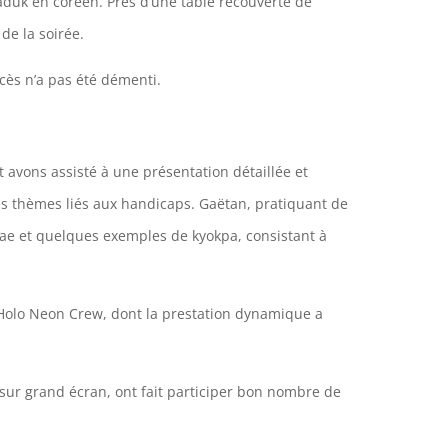
 baduk en coréen. Près d’une table recouverte de
de la soirée.
ccès n’a pas été démenti.
et avons assisté à une présentation détaillée et
es thèmes liés aux handicaps. Gaëtan, pratiquant de
sae et quelques exemples de kyokpa, consistant à
e Holo Neon Crew, dont la prestation dynamique a
 sur grand écran, ont fait participer bon nombre de