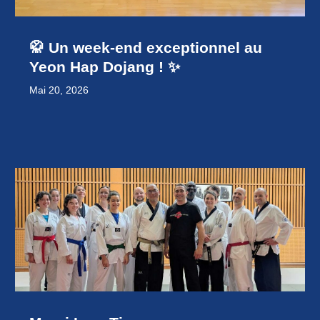
🥋 Un week-end exceptionnel au
Yeon Hap Dojang ! ✨
Mai 20, 2026