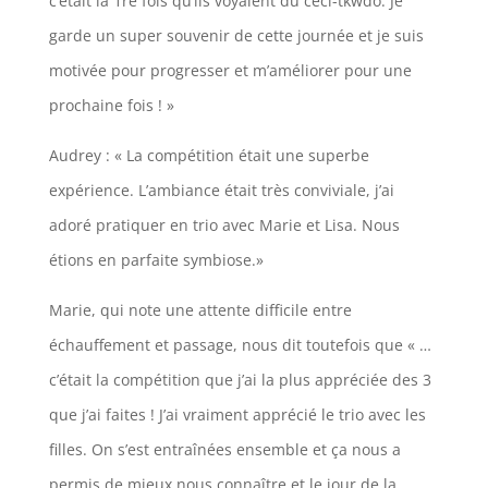
c’était la 1re fois qu’ils voyaient du céci-tkwdo. Je
garde un super souvenir de cette journée et je suis
motivée pour progresser et m’améliorer pour une
prochaine fois ! »
Audrey : « La compétition était une superbe
expérience. L’ambiance était très conviviale, j’ai
adoré pratiquer en trio avec Marie et Lisa. Nous
étions en parfaite symbiose.»
Marie, qui note une attente difficile entre
échauffement et passage, nous dit toutefois que « …
c’était la compétition que j’ai la plus appréciée des 3
que j’ai faites ! J’ai vraiment apprécié le trio avec les
filles. On s’est entraînées ensemble et ça nous a
permis de mieux nous connaître et le jour de la