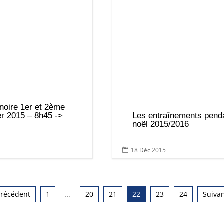
 noire 1er et 2ème
r 2015 – 8h45 ->
Les entraînements pend
noël 2015/2016
18 Déc 2015

Précédent
1
20
21
22
23
24
Suiva
…